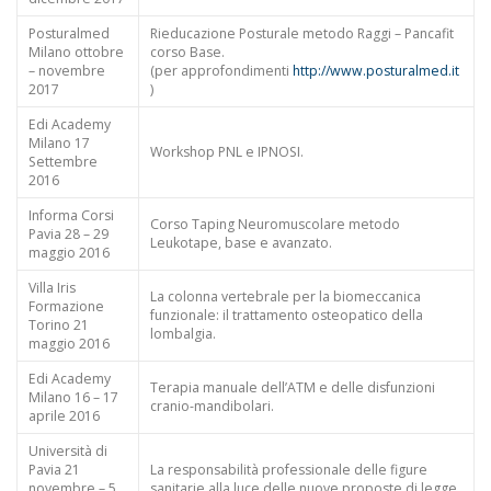
Posturalmed
Rieducazione Posturale metodo Raggi – Pancafit
Milano ottobre
corso Base.
– novembre
(per approfondimenti
http://www.posturalmed.it
2017
)
Edi Academy
Milano 17
Workshop PNL e IPNOSI.
Settembre
2016
Informa Corsi
Corso Taping Neuromuscolare metodo
Pavia 28 – 29
Leukotape, base e avanzato.
maggio 2016
Villa Iris
La colonna vertebrale per la biomeccanica
Formazione
funzionale: il trattamento osteopatico della
Torino 21
lombalgia.
maggio 2016
Edi Academy
Terapia manuale dell’ATM e delle disfunzioni
Milano 16 – 17
cranio-mandibolari.
aprile 2016
Università di
Pavia 21
La responsabilità professionale delle figure
novembre – 5
sanitarie alla luce delle nuove proposte di legge