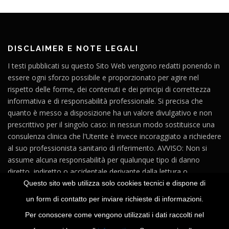
DISCLAIMER E NOTE LEGALI
I testi pubblicati su questo Sito Web vengono redatti ponendo in
essere ogni sforzo possibile e proporzionato per agire nel
rispetto delle forme, dei contenuti e dei principi di correttezza
informativa e di responsabilità professionale. Si precisa che
quanto è messo a disposizione ha un valore divulgativo e non
prescrittivo per il singolo caso: in nessun modo sostituisce una
consulenza clinica che l'Utente è invece incoraggiato a richiedere
al suo professionista sanitario di riferimento. AVVISO: Non si
assume alcuna responsabilità per qualunque tipo di danno
diretto, indiretto o accidentale derivante dalla lettura o
dall'impiego del materiale contenuto in questo Sito o in altri siti
Questo sito web utilizza solo cookies tecnici e dispone di
raggiungibili a partire dai link presenti su questo Sito Web.
un form di contatto per inviare richieste di informazioni.
Per conoscere come vengono utilizzati i dati raccolti nel
Titolare del sito:
Monica Negri
- P.IVA 02710570181 -
Privacy e