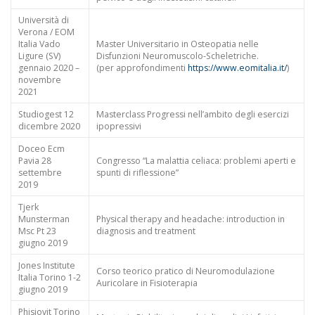
Università di
Verona / EOM
Italia Vado
Master Universitario in Osteopatia nelle
Ligure (SV)
Disfunzioni Neuromuscolo-Scheletriche.
gennaio 2020 –
(per approfondimenti
https://www.eomitalia.it/
)
novembre
2021
Studiogest 12
Masterclass Progressi nell’ambito degli esercizi
dicembre 2020
ipopressivi
Doceo Ecm
Pavia 28
Congresso “La malattia celiaca: problemi aperti e
settembre
spunti di riflessione”
2019
Tjerk
Munsterman
Physical therapy and headache: introduction in
Msc Pt 23
diagnosis and treatment
giugno 2019
Jones Institute
Corso teorico pratico di Neuromodulazione
Italia Torino 1-2
Auricolare in Fisioterapia
giugno 2019
Phisiovit Torino