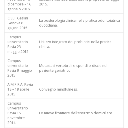
dicembre – 16
2015.
gennaio 2016
CISEF Gaslini
La posturologia clinica nella pratica odontoiatrica
Genova 6
quotidiana.
giugno 2015
Campus
universitario
Utilizzo integrato dei probiotici nella pratica
Pavia 23
clinica.
maggio 2015
Campus
universitario
Metastasi vertebrali e spondilo-disciti nel
Pavia 9 maggio
paziente geriatrico.
2015
A.M.P.R.A. Pavia
18 – 19 aprile
Convegno mindfulness.
2015
Campus
universitario
Pavia 15
Le nuove frontiere dell’esercizio domiciliare.
novembre
2014