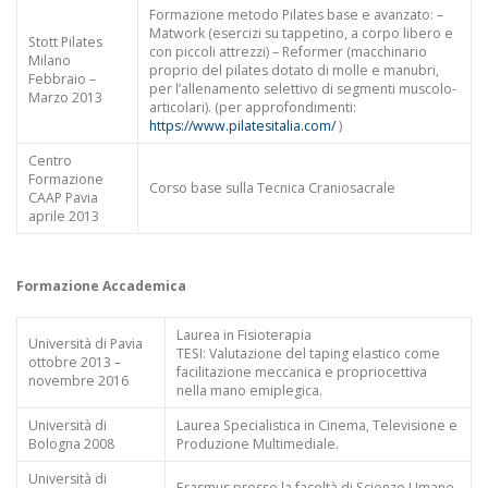
Formazione metodo Pilates base e avanzato: –
Matwork (esercizi su tappetino, a corpo libero e
Stott Pilates
con piccoli attrezzi) – Reformer (macchinario
Milano
proprio del pilates dotato di molle e manubri,
Febbraio –
per l’allenamento selettivo di segmenti muscolo-
Marzo 2013
articolari). (per approfondimenti:
https://www.pilatesitalia.com/
)
Centro
Formazione
Corso base sulla Tecnica Craniosacrale
CAAP Pavia
aprile 2013
Formazione
Accademica
Laurea in Fisioterapia
Università di Pavia
TESI: Valutazione del taping elastico come
ottobre 2013 –
facilitazione meccanica e propriocettiva
novembre 2016
nella mano emiplegica.
Università di
Laurea Specialistica in Cinema, Televisione e
Bologna 2008
Produzione Multimediale.
Università di
Erasmus presso la facoltà di Scienze Umane.