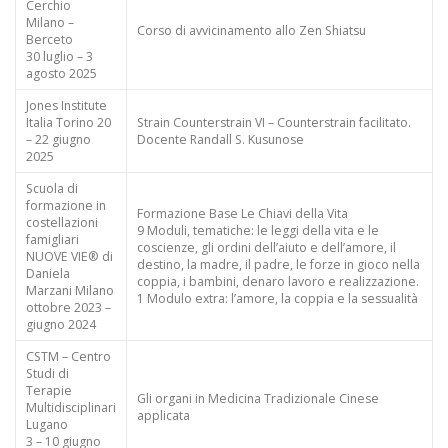
Cerchio
Milano –
Corso di avvicinamento allo Zen Shiatsu
Berceto
30 luglio – 3
agosto 2025
Jones Institute
Italia Torino 20
Strain Counterstrain VI – Counterstrain facilitato.
– 22 giugno
Docente Randall S. Kusunose
2025
Scuola di
formazione in
Formazione Base Le Chiavi della Vita
costellazioni
9 Moduli, tematiche: le leggi della vita e le
famigliari
coscienze, gli ordini dell’aiuto e dell’amore, il
NUOVE VIE® di
destino, la madre, il padre, le forze in gioco nella
Daniela
coppia, i bambini, denaro lavoro e realizzazione.
Marzani Milano
1 Modulo extra: l’amore, la coppia e la sessualità
ottobre 2023 –
giugno 2024
CSTM – Centro
Studi di
Terapie
Gli organi in Medicina Tradizionale Cinese
Multidisciplinari
applicata
Lugano
3 – 10 giugno