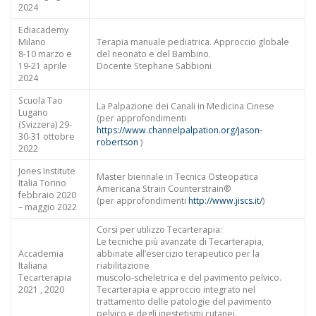
2024
Ediacademy
Milano
Terapia manuale pediatrica. Approccio globale
8-10 marzo e
del neonato e del Bambino.
19-21 aprile
Docente Stephane Sabbioni
2024
Scuola Tao
La Palpazione dei Canali in Medicina Cinese
Lugano
(per approfondimenti
(Svizzera) 29-
https://www.channelpalpation.org/jason-
30-31 ottobre
robertson
)
2022
Jones Institute
Master biennale in Tecnica Osteopatica
Italia Torino
Americana Strain Counterstrain®
febbraio 2020
(per approfondimenti
http://www.jiscs.it/
)
– maggio 2022
Corsi per utilizzo Tecarterapia:
Le tecniche più avanzate di Tecarterapia,
Accademia
abbinate all’esercizio terapeutico per la
Italiana
riabilitazione
Tecarterapia
muscolo-scheletrica e del pavimento pelvico.
2021 , 2020
Tecarterapia e approccio integrato nel
trattamento delle patologie del pavimento
pelvico e degli inestetismi cutanei.