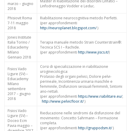
Master in Riabilitazione dei disordini Linfatici –
marzo – giugno
Linfodrenaggio Vodder e Leduc.
2018
Phisiovit Roma
Riabilitazione neurocognitiva metodo Perfetti.
7-11 maggio
(per approfondimenti
2018
http://neuroplanet.blogspot.com/
)
Jones Institute
Italia Torino /
Terapia manuale metodo Strain Counterstrain®:
Ediacademy
Tecnica SCS I – Rachide.
Milano
(per approfondimenti
http://www.jiscs.it/
)
Gennaio 2018
Corsi di specializzazione in riabilitazione
Fisios Vado
uroginecologica:
Ligure (SV) –
Prolasso degli organi pelvici, Dolore pelvi-
Ediacademy
perineale, Incontinenza urinaria maschile e
Milano
femminile, Disfunzioni sessuali femminili, Sintomi
settembre
ano-rettali.
2017 – giugno
(per approfondimenti
https://www.riabilitare.eu/
,
2018
http://www.pelvicfloor.it/
)
Fisios Vado
Rieducazione nelle sindromi da disfunzione del
Ligure (SV) –
movimento: Concetto Sahrmann – Formazione
Doceo Ecm
completa.
Pavia maggio –
(per approfondimenti
http://gruppodsm.it/
)
dicembre 2017