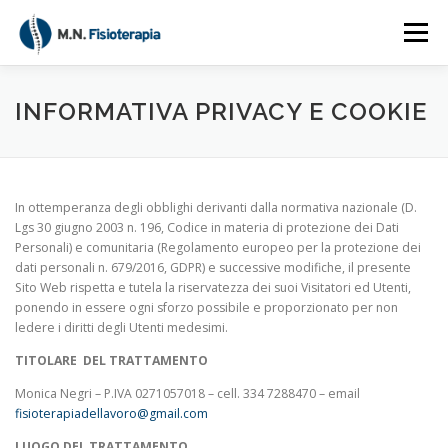
Passa
al
Menu
contenuto
INFORMATIVA PRIVACY E COOKIE
HOME
PROFILO PROFESSIONALE
In ottemperanza degli obblighi derivanti dalla normativa nazionale (D.
Lgs 30 giugno 2003 n. 196, Codice in materia di protezione dei Dati
LA MIA VISIONE
TRATTAMENTI
CONTATTI
Personali) e comunitaria (Regolamento europeo per la protezione dei
dati personali n. 679/2016, GDPR) e successive modifiche, il presente
Sito Web rispetta e tutela la riservatezza dei suoi Visitatori ed Utenti,
ponendo in essere ogni sforzo possibile e proporzionato per non
ledere i diritti degli Utenti medesimi.
TITOLARE DEL TRATTAMENTO
Monica Negri – P.IVA 0271057018 – cell. 334 7288470 – email
fisioterapiadellavoro@gmail.com
LUOGO DEL TRATTAMENTO