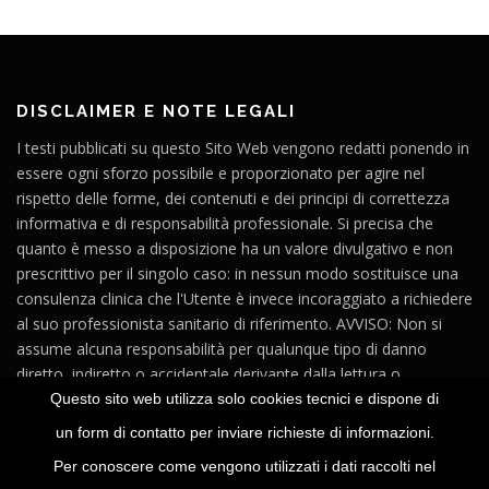
DISCLAIMER E NOTE LEGALI
I testi pubblicati su questo Sito Web vengono redatti ponendo in
essere ogni sforzo possibile e proporzionato per agire nel
rispetto delle forme, dei contenuti e dei principi di correttezza
informativa e di responsabilità professionale. Si precisa che
quanto è messo a disposizione ha un valore divulgativo e non
prescrittivo per il singolo caso: in nessun modo sostituisce una
consulenza clinica che l'Utente è invece incoraggiato a richiedere
al suo professionista sanitario di riferimento. AVVISO: Non si
assume alcuna responsabilità per qualunque tipo di danno
diretto, indiretto o accidentale derivante dalla lettura o
dall'impiego del materiale contenuto in questo Sito o in altri siti
Questo sito web utilizza solo cookies tecnici e dispone di
raggiungibili a partire dai link presenti su questo Sito Web.
un form di contatto per inviare richieste di informazioni.
Per conoscere come vengono utilizzati i dati raccolti nel
Titolare del sito:
Monica Negri
- P.IVA 02710570181 -
Privacy e